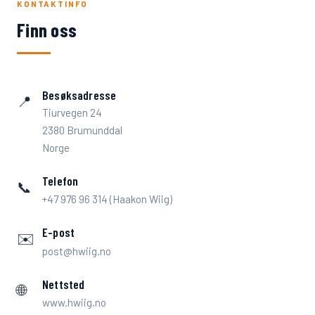
KONTAKTINFO
Finn oss
Besøksadresse
📍
Tiurvegen 24
2380 Brumunddal
Norge
Telefon
📞
+47 976 96 314 (Haakon Wiig)
E-post
✉️
post@hwiig.no
Nettsted
🌐
www.hwiig.no