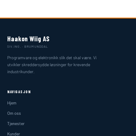
Haakon Wiig AS
SIV.ING. · BRUMUNDDAL
Programvare og elektronikk slik det skal være. Vi
utvikler skreddersydde løsninger for krevende
industrikunder.
NAVIGASJON
Hjem
Om oss
Tjenester
Kunder